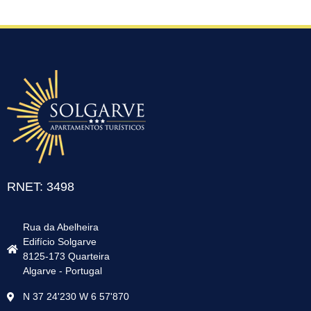
RNET: 3498
Rua da Abelheira
Edifício Solgarve
8125-173 Quarteira
Algarve - Portugal
N 37 24'230 W 6 57'870