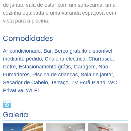
de jantar, sala de estar com um sofá-cama, uma
cozinha equipada e uma varanda espaçosa com
vista para a piscina.
Comodidades do Apartamento: Vista Piscina, Vista
Comodidades
Montanha, Terraço, Televisão de Ecrã Plano, Ar
Condicionado, Área de Estar, Roupeiro, Banheira,
Ar condicionado
,
Bar
,
Berço gratuito disponível
WC, Casa de Banho, Bidé, Frigorífico, Micro-ondas,
mediante pedido
,
Chaleira electrica
,
Churrasco
,
Cozinha, Área de Refeições, Utensílios de Cozinha,
Cofre
,
Estacionamento grátis
,
Garagem
,
Não
Forno, Placa de fogão, Torradeira.
Fumadores
,
Piscina de crianças
,
Sala de jantar
,
crianças até aos 12 anos
Secador de Cabelo
,
Terraço
,
TV Ecrã Plano
,
WC
Privativa
,
WI-FI
Galeria